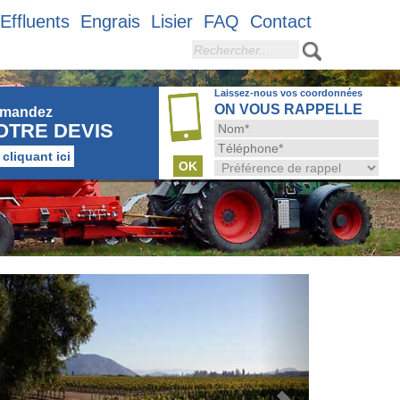
Effluents
Engrais
Lisier
FAQ
Contact
Rechercher
Laissez-nous vos coordonnées
ON VOUS RAPPELLE
mandez
OTRE DEVIS
 cliquant ici
Suivant