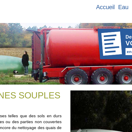
Accueil
Eau
De
V
en
RNES SOUPLES
Précédent
rses telles que des sols en durs
oles ou des parties non couvertes
ncore du nettoyage des quais de